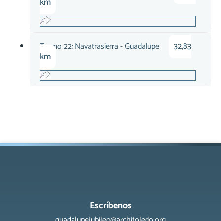
km
32,83
Tramo 22: Navatrasierra - Guadalupe
km
Escríbenos
guadalupejubileo@architoledo.org