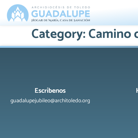
Category:
Camino d
Escríbenos
guadalupejubileo@architoledo.org